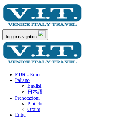
Toggle navigation
EUR
- Euro
Italiano
English
日本語
Prenotazioni
Pratiche
Ordini
Entra