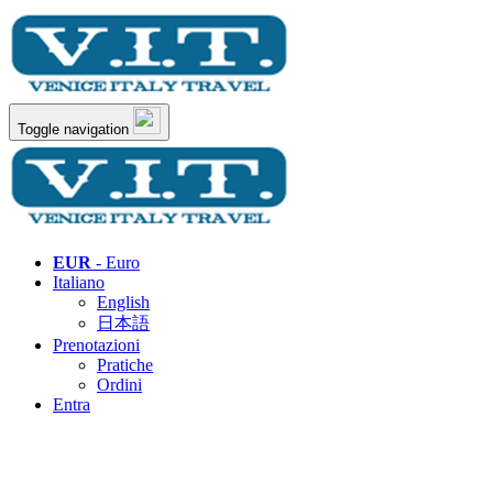
Toggle navigation
EUR
- Euro
Italiano
English
日本語
Prenotazioni
Pratiche
Ordini
Entra